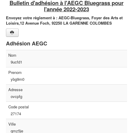
Bulletin d'adhésion à l'AEGC Bluegrass pour
l'année 2022-2023
Envoyez votre règlement à :
AEGC-Bluegrass,
Foyer des Arts et
Loisirs,
12 Avenue Foch,
92250 LA GARENNE COLOMBES
Adhésion AEGC
Nom
9ucfd1
Prenom
ybg9m0
Adresse
ovcpfg
Code postal
27174
Ville
qmz5je