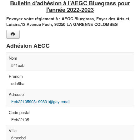
Bulletin d'adhésion à l'AEGC Bluegrass pour
l'année 2022-2023
Envoyez votre règlement à :
AEGC-Bluegrass,
Foyer des Arts et
Loisirs,
12 Avenue Foch,
92250 LA GARENNE COLOMBES
Adhésion AEGC
Nom
541eab
Prenom
sda8ha
Adresse
Feb22105908+99831@gay.email
Code postal
Feb22105
Ville
6mxcbd