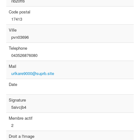
nb20ft6
Code postal
17413
Ville
pvn03696
Telephone
043526876080
Mail
urlkare9000@suprb.site
Date
Signature
5aivcjb4
Membre actif
2
Droit a l'image