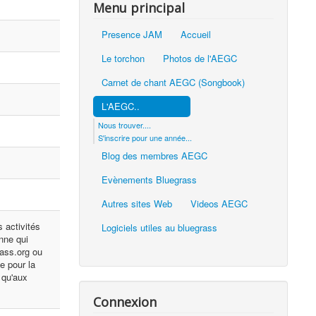
Menu principal
Presence JAM
Accueil
Le torchon
Photos de l'AEGC
Carnet de chant AEGC (Songbook)
L'AEGC..
Nous trouver....
S'inscrire pour une année...
Blog des membres AEGC
Evènements Bluegrass
Autres sites Web
Videos AEGC
 activités
Logiciels utiles au bluegrass
onne qui
rass.org ou
e pour la
 qu'aux
Connexion