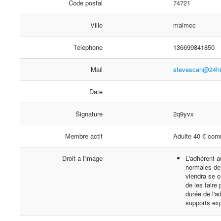
Code postal
74721
Ville
maimcc
Telephone
136699841850
Mail
stevescan@24h
Date
Signature
2q9yvx
Membre actif
Adulte 40 € com
Droit a l'image
L'adhérent a
normales de 
viendra se c
de les faire
durée de l'a
supports ex