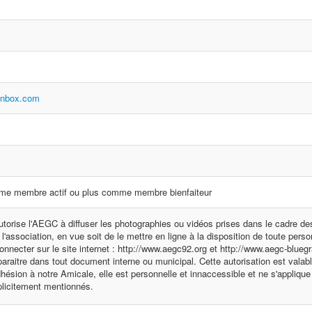
inbox.com
me membre actif ou plus comme membre bienfaiteur
utorise l'AEGC à diffuser les photographies ou vidéos prises dans le cadre des
l'association, en vue soit de le mettre en ligne à la disposition de toute pers
onnecter sur le site internet : http://www.aegc92.org et http://www.aegc-blueg
 paraitre dans tout document interne ou municipal. Cette autorisation est valabl
dhésion à notre Amicale, elle est personnelle et innaccessible et ne s'applique
plicitement mentionnés.