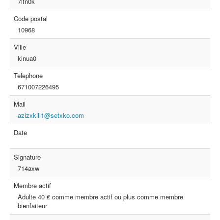
7lfn0k
Code postal
10968
Ville
kinua0
Telephone
671007226495
Mail
azizxkill1@setxko.com
Date
Signature
714axw
Membre actif
Adulte 40 € comme membre actif ou plus comme membre
bienfaiteur