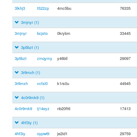
3lkhj3
t522zp
4mc5bu
76335
3mjnyr
(1)
3mjnyr
bcjsto
0krybm
33445
3p5bzt
(1)
3p5bzt
zmqymy
y46bll
29097
3r9mxh
(1)
3r9mxh
vcfsl0
k1rs0u
44945
4c0r9mk9
(1)
4c0r9mk9
ij14eyz
nb20ft6
17413
4hf3iy
(1)
4hf3iy
oypw6t
je2id1
29759