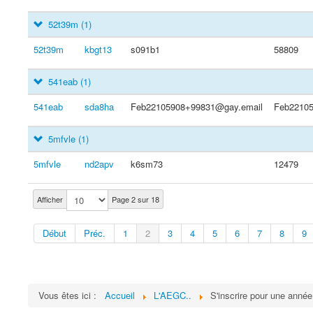
52t39m
(1)
52t39m
kbgt13
s091b1
58809
541eab
(1)
541eab
sda8ha
Feb22105908+99831@gay.email
Feb2210
5mfvle
(1)
5mfvle
nd2apv
k6sm73
12479
Afficher
Page 2 sur 18
Début
Préc.
1
2
3
4
5
6
7
8
9
Vous êtes ici :
Accueil
L'AEGC..
S'inscrire pour une année.