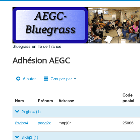
Bluegrass en Ile de France
Adhésion AEGC
Ajouter
Grouper par
Code
Nom
Prénom
Adresse
postal
2xgbo4
(1)
2xgbo4
peog2x
mnpj8r
25086
3lkhj3
(1)