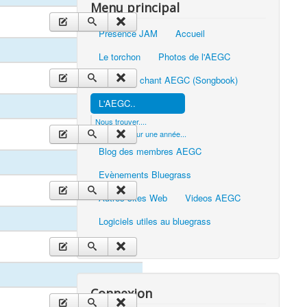
Menu principal
Presence JAM
Accueil
Le torchon
Photos de l'AEGC
Carnet de chant AEGC (Songbook)
L'AEGC..
Nous trouver....
S'inscrire pour une année...
Blog des membres AEGC
Evènements Bluegrass
Autres sites Web
Videos AEGC
Logiciels utiles au bluegrass
Connexion