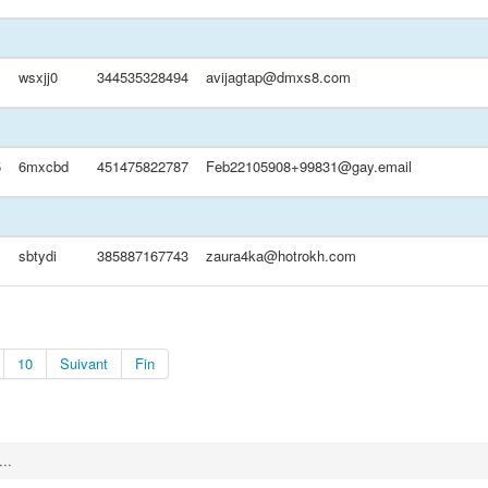
wsxjj0
344535328494
avijagtap@dmxs8.com
5
6mxcbd
451475822787
Feb22105908+99831@gay.email
sbtydi
385887167743
zaura4ka@hotrokh.com
10
Suivant
Fin
..