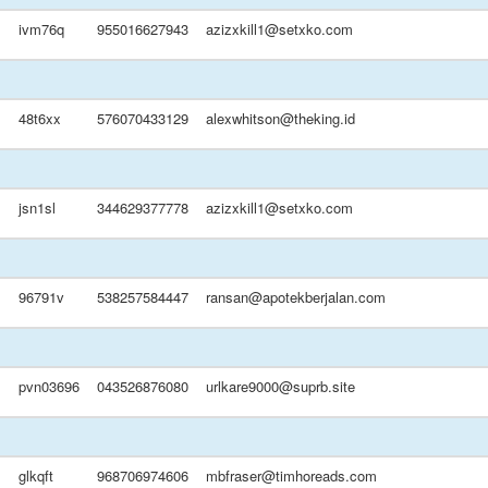
ivm76q
955016627943
azizxkill1@setxko.com
48t6xx
576070433129
alexwhitson@theking.id
jsn1sl
344629377778
azizxkill1@setxko.com
96791v
538257584447
ransan@apotekberjalan.com
pvn03696
043526876080
urlkare9000@suprb.site
glkqft
968706974606
mbfraser@timhoreads.com