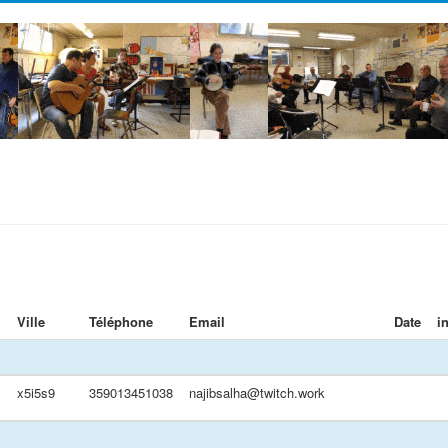
Ville
Téléphone
Email
Date
i
x5i5s9
359013451038
najibsalha@twitch.work