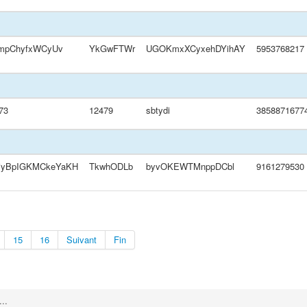
mpChyfxWCyUv
YkGwFTWr
UGOKmxXCyxehDYihAY
5953768217
73
12479
sbtydi
3858871677
iyBpIGKMCkeYaKH
TkwhODLb
byvOKEWTMnppDCbl
9161279530
15
16
Suivant
Fin
..