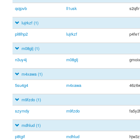
qojpvb
ll1usk
s2qflr
lujrkzf
(1)
pl8lhp2
lujrkzf
p4fe1
m08glj
(1)
n3uy4j
m08glj
gmoi
m4xawa
(1)
5su4g4
m4xawa
46z6
m9fzdo
(1)
szymdy
m9fzdo
fa5y2
mdhlud
(1)
p8tgif
mdhlud
hjw3z