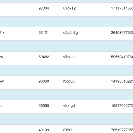
97004
uxo7s2
1711781456
7rx
63121
o5p2n3gj
2649867793
xw
69482
vlhyur
5956841076
ww
98060
i3cg60
1419881522
b
05590
vkxrgd
1621769272
i
49109
8l6i0r
7851977795