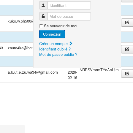
Identifiant
Mot de passe
kZwQiFoJtBLyqzxbMa
xuko.w.oh500@gmail.com
2026-
Se souvenir de moi
01-12
Connexion
Créer un compte
43
zaura4ka@hotrokh.com
Identifiant oublié ?
Mot de passe oublié ?
NRPSVmrmTYoAoUjm
a.b.ut.e.zu.wa34@gmail.com
2026-
02-16