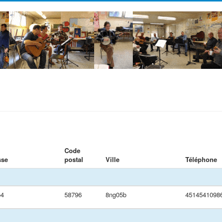
Code
sse
postal
Ville
Téléphone
o4
58796
8ng05b
4514541098