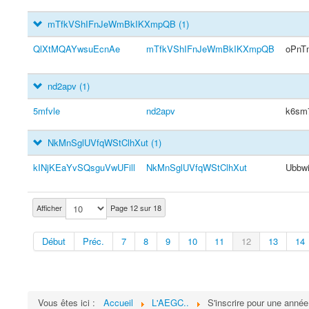
mTfkVShIFnJeWmBkIKXmpQB
(1)
QlXtMQAYwsuEcnAe
mTfkVShIFnJeWmBkIKXmpQB
oPnT
nd2apv
(1)
5mfvle
nd2apv
k6sm
NkMnSglUVfqWStClhXut
(1)
kINjKEaYvSQsguVwUFill
NkMnSglUVfqWStClhXut
Ubbw
Afficher
Page 12 sur 18
Début
Préc.
7
8
9
10
11
12
13
14
Vous êtes ici :
Accueil
L'AEGC..
S'inscrire pour une année.