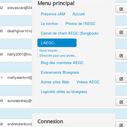
Menu principal
32
stevescan@24hinbox.com
Presence JAM
Accueil
Le torchon
Photos de l'AEGC
95
deathgiver101@suttal.com
Carnet de chant AEGC (Songbook)
L'AEGC..
Nous trouver....
49
hatty2001@murahpanel.com
S'inscrire pour une année...
Blog des membres AEGC
Evènements Bluegrass
11
mattyawckml@chahcyrans.com
Autres sites Web
Videos AEGC
Logiciels utiles au bluegrass
39
aurorabnkwy@gmailbrt.com
Connexion
58
andreiutenkov@twitch.work