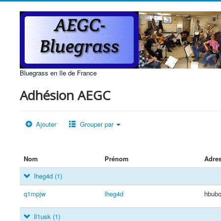
Bluegrass en Ile de France
Adhésion AEGC
Ajouter
Grouper par
Nom
Prénom
Adre
lheg4d
(1)
q1mpjw
lheg4d
hbub
ll1usk
(1)