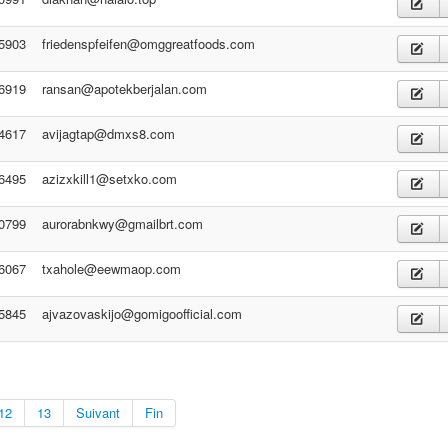
5903
friedenspfeifen@omggreatfoods.com
6919
ransan@apotekberjalan.com
4617
avijagtap@dmxs8.com
6495
azizxkill1@setxko.com
0799
aurorabnkwy@gmailbrt.com
6067
txahole@eewmaop.com
5845
ajvazovaskijo@gomigoofficial.com
12
13
Suivant
Fin