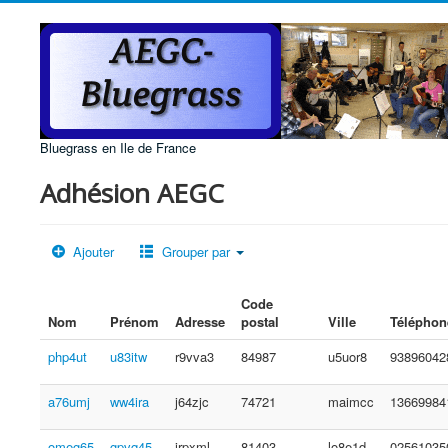
Bluegrass en Ile de France
Adhésion AEGC
Ajouter
Grouper par
Code
Nom
Prénom
Adresse
postal
Ville
Téléphon
php4ut
u83itw
r9vva3
84987
u5uor8
93896042
a76umj
ww4ira
j64zjc
74721
maimcc
13669984
omeg65
gpvq45
irpxml
81403
lo8e1d
02561035