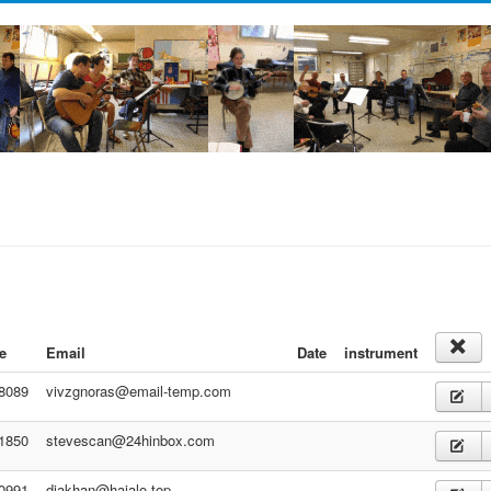
e
Email
Date
instrument
8089
vivzgnoras@email-temp.com
1850
stevescan@24hinbox.com
0991
diakhan@haialo.top