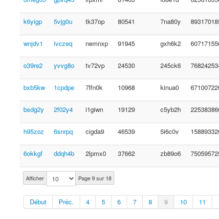
k6yigp
5vjg0u
tk37op
80541
7na80y
89317018
wnjdv1
ivczeq
nemnxp
91945
gxh6k2
60717155
o39re2
yvvg8o
tv72vp
24530
245ck6
76824253
bxb5kw
1cpdpe
7lfn0k
10968
kinua0
67100722
bsdg2y
2f02y4
i1giwn
19129
c5yb2h
22538386
h95zoz
6snrpq
cigda9
46539
5i6c0v
15889332
6okkgf
ddqh4b
2lpmx0
37662
zb89o6
75059572
Afficher
Page 9 sur 18
Début
Préc.
4
5
6
7
8
9
10
11